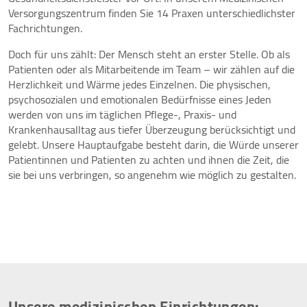
Versorgungszentrum finden Sie 14 Praxen unterschiedlichster
Fachrichtungen.
Doch für uns zählt: Der Mensch steht an erster Stelle. Ob als
STATISTIK
Patienten oder als Mitarbeitende im Team – wir zählen auf die
Statistik Cookies erfassen Informationen anonym.
Herzlichkeit und Wärme jedes Einzelnen. Die physischen,
Diese Informationen helfen uns zu verstehen, wie
psychosozialen und emotionalen Bedürfnisse eines Jeden
unsere Besucher unsere Website nutzen.
werden von uns im täglichen Pflege-, Praxis- und
Krankenhausalltag aus tiefer Überzeugung berücksichtigt und
Google Tag Manager / Google Analytics
gelebt. Unsere Hauptaufgabe besteht darin, die Würde unserer
Patientinnen und Patienten zu achten und ihnen die Zeit, die
Name:
sie bei uns verbringen, so angenehm wie möglich zu gestalten.
"_ga", "_ga_QS684SRPS1"
Anbieter:
Google Irland Limited, Gordon House, Barrow
Street, Dublin 4, Irland
Zweck:
Der Google Tag Manager bindet Tracking- oder
Statistik-Tools (insbesondere Google Analytics) und
Unsere medizinischen Einrichtungen:
andere Technologien auf unserer Webseite ein. Es