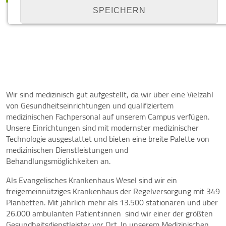
SPEICHERN
Details anzeigen
Impressum
|
Datenschutz
NOTWENDIGE COOKIES
Notwendige Cookies ermöglichen grundlegende
Wir sind medizinisch gut aufgestellt, da wir über eine Vielzahl
Funktionen und sind für die einwandfreie Funktion
von Gesundheitseinrichtungen und qualifiziertem
der Website erforderlich.
medizinischen Fachpersonal auf unserem Campus verfügen.
Unsere Einrichtungen sind mit modernster medizinischer
Cookie Consent
Technologie ausgestattet und bieten eine breite Palette von
medizinischen Dienstleistungen und
Name:
Behandlungsmöglichkeiten an.
cookie_consent
Als Evangelisches Krankenhaus Wesel sind wir ein
Zweck:
freigemeinnütziges Krankenhaus der Regelversorgung mit 349
Managen von Consent-Einstellungen
Planbetten. Mit jährlich mehr als 13.500 stationären und über
26.000 ambulanten Patient:innen sind wir einer der größten
Cookie Laufzeit:
Gesundheitsdienstleister vor Ort. In unserem Medizinischen
1 year