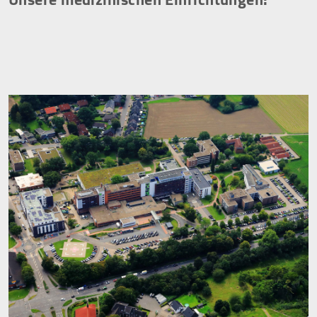
werden IP-Adressen und Verkehrsdaten auch an
Google-Server in den USA übertragen.
Cookie Laufzeit:
2 Jahre
EXTERNE MEDIEN
Inhalte von Videoplattformen und Social Media
Plattformen werden standardmäßig blockiert.
Wenn Cookies von externen Medien akzeptiert
werden, bedarf der Zugriff auf diese Inhalte keiner
manuellen Zustimmung mehr.
YouTube
Vimeo