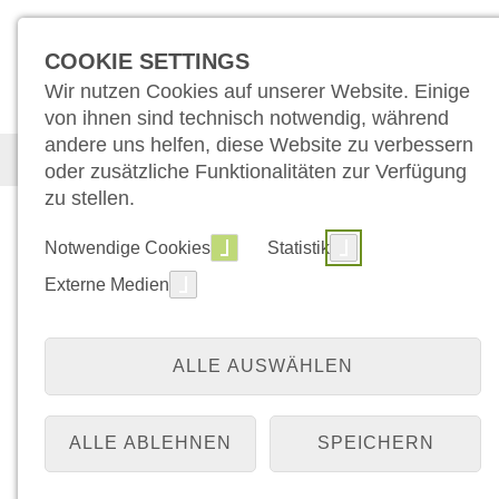
COOKIE SETTINGS
Wir nutzen Cookies auf unserer Website. Einige
von ihnen sind technisch notwendig, während
andere uns helfen, diese Website zu verbessern
Medizin
Pflege
Für Patient:inn
oder zusätzliche Funktionalitäten zur Verfügung
zu stellen.
Brustzentrum
und Brustkrebszentr
Notwendige Cookies
Statistik
Externe Medien
Klinik für Senologie und Ästhetische Chi
Brust ist unsere Kompetenz. Ihre Gesundhei
ALLE AUSWÄHLEN
unser Ziel.
ALLE ABLEHNEN
SPEICHERN
In unserem nach DKG und ÄKZert zertifizier
Brustkrebszentrum Wesel
begleiten Experti