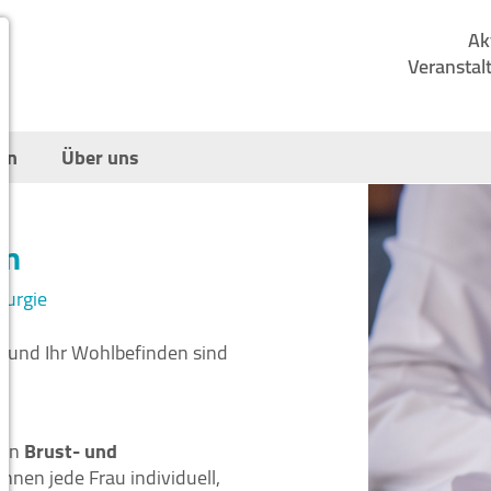
Ak
Veranstal
en
Über uns
um
rurgie
t und Ihr Wohlbefinden sind
ten
Brust- und
nnen jede Frau individuell,