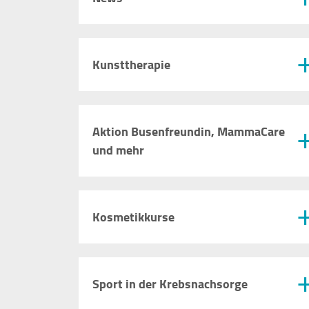
STATISTIK
Kunsttherapie
Statistik Cookies erfassen Informationen
anonym. Diese Informationen helfen uns zu
verstehen, wie unsere Besucher unsere
Website nutzen.
Aktion Busenfreundin, MammaCare
und mehr
Google Tag Manager / Google Analytics
Name:
"_ga", "_ga_QS684SRPS1"
Kosmetikkurse
Anbieter:
Google Irland Limited, Gordon
House, Barrow Street, Dublin 4,
Irland
Sport in der Krebsnachsorge
Zweck:
Der Google Tag Manager bindet