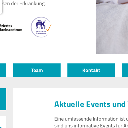
Phasen der Erkrankung.
Team
Kontakt
Aktuelle Events un
Eine umfassende Information ist 
sind uns informative Events für Är