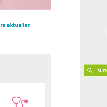
ere aktuellen
SUC