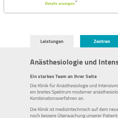
Patient:innen hinaus. Er beinhaltet neben de
Details anzeigen
Intensiv- und Notfallmedizin sowie die Sch
Impressum
|
Datenschutz
NOTWENDIGE COOKIES
Notwendige Cookies ermöglichen
grundlegende Funktionen und sind für die
Leistungen
Zentren
einwandfreie Funktion der Website
erforderlich.
Anästhesiologie und Inten
Cookie Consent
Name:
Ein starkes Team an Ihrer Seite
cookie_consent
Die Klinik für Anästhesiologie und Intensiv
Zweck:
ein breites Spektrum moderner anästhesiolo
Managen von Consent-
Einstellungen
Kombinationsverfahren an.
Cookie
Die Klinik ist medizintechnisch auf dem neu
Laufzeit:
noch bessere Überwachung unserer Patient:in
1 year