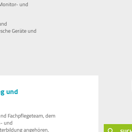
Monitor- und
 und
ische Geräte und
ng und
 und Fachpflegeteam, dem
s- und
terbildung angehören,
SUC