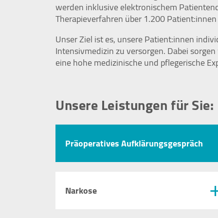
werden inklusive elektronischem Patient
Therapieverfahren über 1.200 Patient:innen j
Unser Ziel ist es, unsere Patient:innen indi
STATISTIK
Intensivmedizin zu versorgen. Dabei sorgen
Statistik Cookies erfassen Informationen
eine hohe medizinische und pflegerische Exp
anonym. Diese Informationen helfen uns zu
verstehen, wie unsere Besucher unsere
Website nutzen.
Unsere Leistungen für Sie:
Google Tag Manager / Google Analytics
Name:
Präoperatives Aufklärungsgespräch
"_ga", "_ga_QS684SRPS1"
Anbieter:
Google Irland Limited, Gordon
House, Barrow Street, Dublin 4,
Narkose
Irland
Zweck:
Der Google Tag Manager bindet