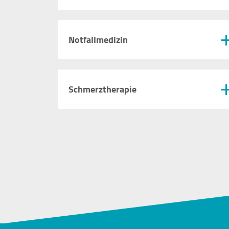
Zustimmung mehr.
YouTube
Notfallmedizin
Vimeo
Schmerztherapie
Felix Burda Stiftung