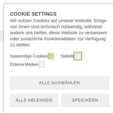
COOKIE SETTINGS
Wir nutzen Cookies auf unserer Website. Einige
von ihnen sind technisch notwendig, während
andere uns helfen, diese Website zu verbessern
Medizin
Pflege
Für Patient:inn
oder zusätzliche Funktionalitäten zur Verfügung
zu stellen.
Notwendige Cookies
Statistik
Externe Medien
Klinik für Anästhesiol
und Intensivmedizin
ALLE AUSWÄHLEN
Der Aufgabenbereich unserer Klinik für Anä
ALLE ABLEHNEN
SPEICHERN
Intensivmedizin geht weit über die Narkose