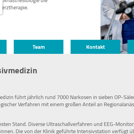
r Anästhesiologie die
merztherapie.
Team
Kontakt
sivmedizin
medizin führt jährlich rund 7000 Narkosen in sieben OP-Säle
gischer Verfahren mit einem großen Anteil an Regionalanä
esten Stand. Diverse Ultraschallverfahren und EEG-Monitor
nen. Die von der Klinik geführte Intensivstation verfügt üb