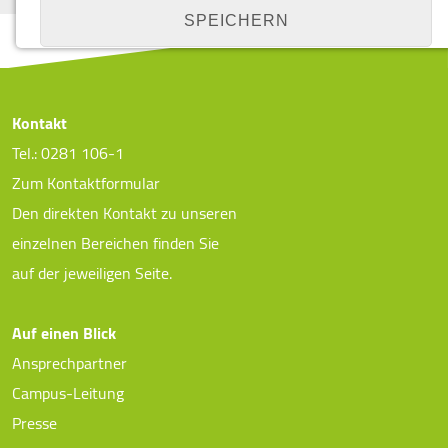
SPEICHERN
Details anzeigen
Kontakt
Impressum
|
Datenschutz
NOTWENDIGE COOKIES
Tel.: 0281 106-1
Notwendige Cookies ermöglichen grundlegende
Zum Kontaktformular
Funktionen und sind für die einwandfreie Funktion
Den direkten Kontakt zu unseren
der Website erforderlich.
einzelnen Bereichen finden Sie
Cookie Consent
auf der jeweiligen Seite.
Name:
cookie_consent
Auf einen Blick
Ansprechpartner
Zweck:
Managen von Consent-Einstellungen
Campus-Leitung
Presse
Cookie Laufzeit:
1 year