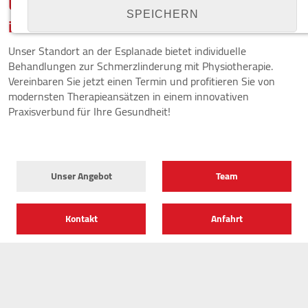
Unser Angebot
SPEICHERN
im Herzen von Wesel
Unser Standort an der Esplanade bietet individuelle
Details anzeigen
Behandlungen zur Schmerzlinderung mit Physiotherapie.
Vereinbaren Sie jetzt einen Termin und profitieren Sie von
Impressum
|
Datenschutz
modernsten Therapieansätzen in einem innovativen
NOTWENDIGE COOKIES
Praxisverbund für Ihre Gesundheit!
Notwendige Cookies ermöglichen grundlegende
Funktionen und sind für die einwandfreie Funktion
der Website erforderlich.
Unser Angebot
Team
Cookie Consent
Name:
Kontakt
Anfahrt
cookie_consent
Zweck:
Managen von Consent-Einstellungen
Cookie Laufzeit:
1 year