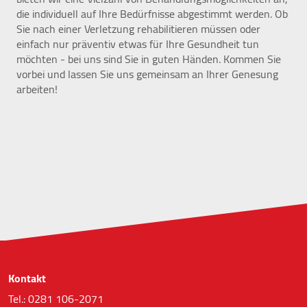
werden IP-Adressen und Verkehrsdaten auch an
die individuell auf Ihre Bedürfnisse abgestimmt werden. Ob
Google-Server in den USA übertragen.
Sie nach einer Verletzung rehabilitieren müssen oder
einfach nur präventiv etwas für Ihre Gesundheit tun
Cookie Laufzeit:
möchten - bei uns sind Sie in guten Händen. Kommen Sie
2 Jahre
vorbei und lassen Sie uns gemeinsam an Ihrer Genesung
arbeiten!
EXTERNE MEDIEN
Inhalte von Videoplattformen und Social Media
Plattformen werden standardmäßig blockiert.
Wenn Cookies von externen Medien akzeptiert
werden, bedarf der Zugriff auf diese Inhalte keiner
manuellen Zustimmung mehr.
YouTube
Vimeo
Kontakt
Tel.: 0281 106-2071