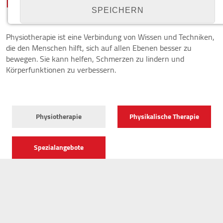
Physiotherapie
SPEICHERN
Physiotherapie ist eine Verbindung von Wissen und Techniken,
Details anzeigen
die den Menschen hilft, sich auf allen Ebenen besser zu
bewegen. Sie kann helfen, Schmerzen zu lindern und
Impressum
|
Datenschutz
Körperfunktionen zu verbessern.
NOTWENDIGE COOKIES
Notwendige Cookies ermöglichen grundlegende
Funktionen und sind für die einwandfreie Funktion
der Website erforderlich.
Physiotherapie
Physikalische Therapie
Cookie Consent
Spezialangebote
Name:
cookie_consent
Zweck:
Managen von Consent-Einstellungen
Cookie Laufzeit:
1 year