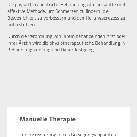
Die physiotherapeutische Behandlung ist eine sanfte und
werden IP-Adressen und Verkehrsdaten auch an
effektive Methode, um Schmerzen zu lindern, die
Google-Server in den USA übertragen.
Beweglichkeit zu verbessern und den Heilungsprozess zu
Cookie Laufzeit:
unterstützen.
2 Jahre
Durch die Verordnung von Ihrem behandelnden Arzt oder
Ihrer Ärztin wird die physiotherapeutische Behandlung in
Behandlungsumfang und Dauer festgelegt.
EXTERNE MEDIEN
Inhalte von Videoplattformen und Social Media
Plattformen werden standardmäßig blockiert.
Wenn Cookies von externen Medien akzeptiert
werden, bedarf der Zugriff auf diese Inhalte keiner
manuellen Zustimmung mehr.
YouTube
Manuelle Therapie
Vimeo
Funktionsstörungen des Bewegungsapparates