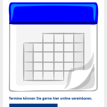
werden IP-Adressen und Verkehrsdaten auch an
Google-Server in den USA übertragen.
Cookie Laufzeit:
2 Jahre
EXTERNE MEDIEN
Inhalte von Videoplattformen und Social Media
Plattformen werden standardmäßig blockiert.
Wenn Cookies von externen Medien akzeptiert
werden, bedarf der Zugriff auf diese Inhalte keiner
manuellen Zustimmung mehr.
YouTube
Vimeo
Termine können Sie gerne hier online vereinbaren.