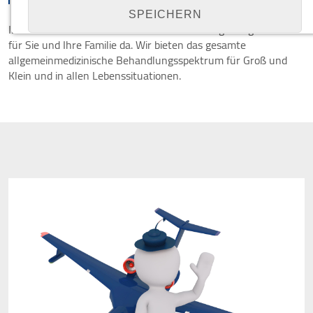
SPEICHERN
In Bislich für die Menschen in Bislich und Umgebung: Wir sind
für Sie und Ihre Familie da. Wir bieten das gesamte
allgemeinmedizinische Behandlungsspektrum für Groß und
Details anzeigen
Klein und in allen Lebenssituationen.
Impressum
|
Datenschutz
NOTWENDIGE COOKIES
Notwendige Cookies ermöglichen grundlegende
Funktionen und sind für die einwandfreie Funktion
der Website erforderlich.
Cookie Consent
Name:
cookie_consent
Zweck:
Managen von Consent-Einstellungen
Cookie Laufzeit:
1 year