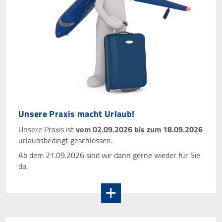
STATISTIK
Statistik Cookies erfassen Informationen anonym.
Diese Informationen helfen uns zu verstehen, wie
unsere Besucher unsere Website nutzen.
Google Tag Manager / Google Analytics
Unsere Praxis macht Urlaub!
Name:
Unsere Praxis ist
vom 02.09.2026 bis zum 18.09.2026
"_ga", "_ga_QS684SRPS1"
urlaubsbedingt geschlossen.
Anbieter:
Ab dem 21.09.2026 sind wir dann gerne wieder für Sie
Google Irland Limited, Gordon House, Barrow
da.
Street, Dublin 4, Irland
Zweck:
Der Google Tag Manager bindet Tracking- oder
Statistik-Tools (insbesondere Google Analytics) und
andere Technologien auf unserer Webseite ein. Es