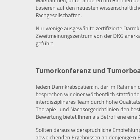
Maßnahmen, unter anderem im Rahmen des 
basieren auf den neuesten wissenschaftlich
Fachgesellschaften.
STATISTIK
Nur wenige ausgewählte zertifizierte Darmk
Statistik Cookies erfassen Informationen
Zweitmeinungszentrum von der DKG anerkann
anonym. Diese Informationen helfen uns zu
geführt.
verstehen, wie unsere Besucher unsere
Website nutzen.
Tumorkonferenz und Tumorbo
Google Tag Manager / Google Analytics
Name:
Jede:n Darmkrebspatien:in, der im Rahmen d
"_ga", "_ga_QS684SRPS1"
besprechen wir einer wöchentlich stattfinde
interdisziplinäres Team durch hohe Qualitä
Anbieter:
Therapie- und Nachsorgerichtlinien den bes
Google Irland Limited, Gordon
Bewertung bietet Ihnen als Betroffene eine
House, Barrow Street, Dublin 4,
Irland
Sollten daraus widersprüchliche Empfehlunge
Zweck:
abweichenden Ergebnissen an denjenige:n B
Der Google Tag Manager bindet