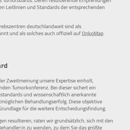
Tumorboards. Deren resultierende Empfehlungen
en Leitlinien und Standards der entsprechenden
rebszentren deutschlandweit sind als
t und als solches auch offiziell auf
OnkoMap
ard
er Zweitmeinung unsere Expertise einholt,
nden Tumorkonferenz. Bei dieser sichert ein
tsstandards und wissenschaftlich anerkannte
tmöglichen Behandlungserfolg. Diese objektive
 Grundlage für die weitere Entscheidungsfindung.
n resultieren, raten wir grundsätzlich, sich mit den
ehandler:in zu wenden, zu dem Sie das größte