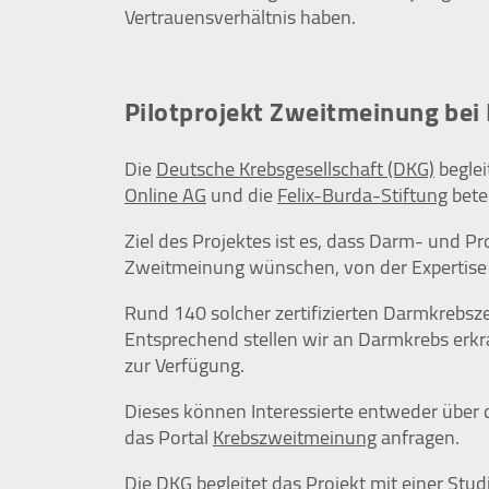
Vertrauensverhältnis haben.
Tracking- oder Statistik-Tools
(insbesondere Google Analytics)
und andere Technologien auf
unserer Webseite ein. Es werden
Pilotprojekt Zweitmeinung bei
IP-Adressen und Verkehrsdaten
auch an Google-Server in den USA
Die
Deutsche Krebsgesellschaft (DKG)
beglei
übertragen.
Online AG
und die
Felix-Burda-Stiftung
betei
Cookie
Laufzeit:
Ziel des Projektes ist es, dass Darm- und Pro
2 Jahre
Zweitmeinung wünschen, von der Expertise e
Rund 140 solcher zertifizierten Darmkrebsze
Entsprechend stellen wir an Darmkrebs erk
EXTERNE MEDIEN
zur Verfügung.
Inhalte von Videoplattformen und Social
Media Plattformen werden standardmäßig
Dieses können Interessierte entweder über 
blockiert. Wenn Cookies von externen
das Portal
Krebszweitmeinung
anfragen.
Medien akzeptiert werden, bedarf der Zugriff
auf diese Inhalte keiner manuellen
Die DKG begleitet das Projekt mit einer Stud