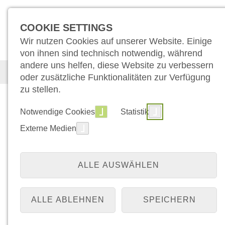
COOKIE SETTINGS
Wir nutzen Cookies auf unserer Website. Einige
von ihnen sind technisch notwendig, während
andere uns helfen, diese Website zu verbessern
Medizin
Pflege
Für Patient:inn
oder zusätzliche Funktionalitäten zur Verfügung
zu stellen.
Zweitmeinungszentr
Notwendige Cookies
Statistik
Externe Medien
Klinik für Allgemein-, Viszeral-
und Onkologische Chirurgie
ALLE AUSWÄHLEN
Wer eine Krebsdiagnose erhalten hat, brauc
Therapiesicherheit. Nutzen Sie die Möglichke
Zweitmeinung in unserem offiziell durch di
ALLE ABLEHNEN
SPEICHERN
anerkannten Zweitmeinungszentrum.