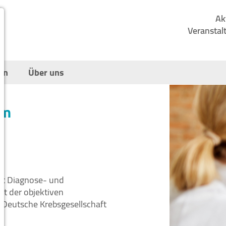
Ak
Veranstal
en
Über uns
um
ht Diagnose- und
it der objektiven
e Deutsche Krebsgesellschaft