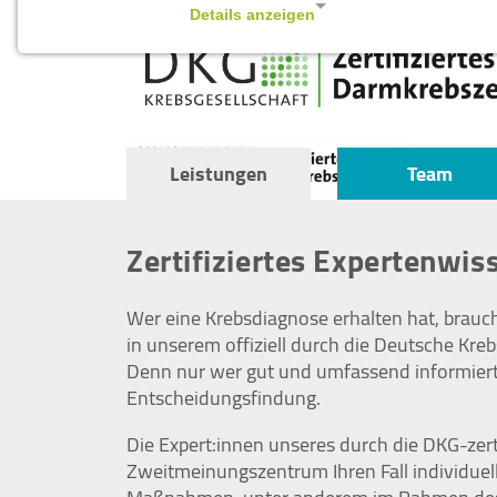
Details anzeigen
Impressum
|
Datenschutz
NOTWENDIGE COOKIES
Notwendige Cookies ermöglichen
grundlegende Funktionen und sind für die
Leistungen
Team
einwandfreie Funktion der Website
erforderlich.
Zertifiziertes Expertenwi
Cookie Consent
Name:
Wer eine Krebsdiagnose erhalten hat, brauc
cookie_consent
in unserem offiziell durch die Deutsche Kr
Zweck:
Denn nur wer gut und umfassend informiert is
Managen von Consent-
Entscheidungsfindung.
Einstellungen
Die Expert:innen unseres durch die DKG-zer
Cookie
Zweitmeinungszentrum Ihren Fall individuell
Laufzeit:
1 year