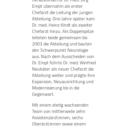
Empt übernahm als erster
Chefarzt die Leitung der jungen
Abteilung. Drei Jahre später kam
STATISTIK
Dr. med. Heinz Kindt als zweiter
Chefarzt hinzu. Als Doppelspitze
Statistik Cookies erfassen Informationen anonym.
leiteten beide gemeinsam bis
Diese Informationen helfen uns zu verstehen, wie
2003 die Abteilung und bauten
unsere Besucher unsere Website nutzen.
den Schwerpunkt Neurologie
aus. Nach dem Ausscheiden von
Google Tag Manager / Google Analytics
Dr. Empt führte Dr. med. Winfried
Neukäter als neuer Chefarzt die
Name:
"_ga", "_ga_QS684SRPS1"
Abteilung weiter und prägte ihre
Expansion, Neuausrichtung und
Anbieter:
Modernisierung bis in die
Google Irland Limited, Gordon House, Barrow
Gegenwart.
Street, Dublin 4, Irland
Mit einem stetig wachsenden
Zweck:
Team von mittlerweile zehn
Der Google Tag Manager bindet Tracking- oder
Assistenzärzt:innen, sechs
Statistik-Tools (insbesondere Google Analytics) und
Oberärzt:innen sowie einem
andere Technologien auf unserer Webseite ein. Es