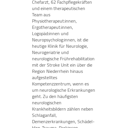
Chefarzt, 62 Fachpflegekräften
werden IP-Adressen und Verkehrsdaten auch an
und einem therapeutischen
Google-Server in den USA übertragen.
Team aus
Physiotherapeut:innen,
Cookie Laufzeit:
Ergotherapeut:innen,
2 Jahre
Logopäd:innen und
Neuropsycholog:innen, ist die
heutige Klinik für Neurologie,
EXTERNE MEDIEN
Neurogeriatrie und
neurologische Frührehabilitation
Inhalte von Videoplattformen und Social Media
mit der Stroke Unit ein über die
Plattformen werden standardmäßig blockiert.
Region Niederrhein hinaus
Wenn Cookies von externen Medien akzeptiert
aufgestelltes
werden, bedarf der Zugriff auf diese Inhalte keiner
Kompetenzzentrum, wenn es
manuellen Zustimmung mehr.
um neurologische Erkrankungen
geht. Zu den häufigsten
YouTube
neurologischen
Krankheitsbildern zählen neben
Vimeo
Schlaganfall,
Demenzerkrankungen, Schädel-
Hirn-Trauma, Parkinson-