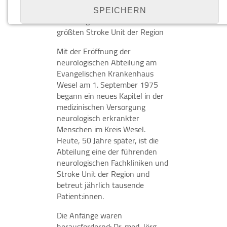
Von der ersten neurologischen
SPEICHERN
Abteilung im Kreis Wesel zur
größten Stroke Unit der Region
Details anzeigen
Mit der Eröffnung der
neurologischen Abteilung am
Impressum
|
Datenschutz
Evangelischen Krankenhaus
NOTWENDIGE COOKIES
Wesel am 1. September 1975
Notwendige Cookies ermöglichen grundlegende
begann ein neues Kapitel in der
Funktionen und sind für die einwandfreie Funktion
medizinischen Versorgung
der Website erforderlich.
neurologisch erkrankter
Menschen im Kreis Wesel.
Cookie Consent
Heute, 50 Jahre später, ist die
Abteilung eine der führenden
Name:
neurologischen Fachkliniken und
cookie_consent
Stroke Unit der Region und
betreut jährlich tausende
Zweck:
Patient:innen.
Managen von Consent-Einstellungen
Die Anfänge waren
Cookie Laufzeit:
herausfordernd: Dr. med. Jörg
1 year