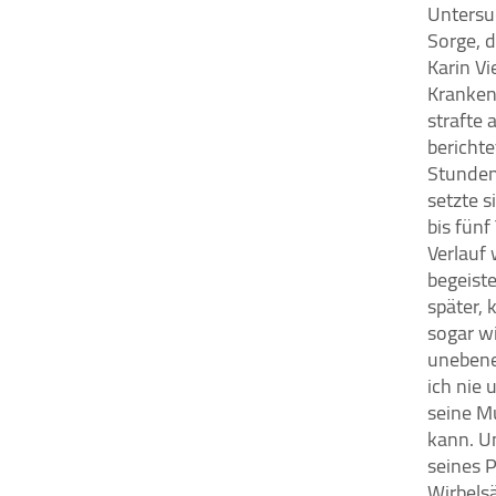
Untersu
Sorge, 
Karin V
Krankenh
strafte 
berichte
Stunden
setzte s
bis fünf
Verlauf 
begeiste
später, 
sogar wi
unebene 
ich nie 
seine M
kann. Un
seines P
Wirbels