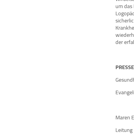
um das 
Logopäd
sicherli
Krankhe
wiederh
der erfa
PRESS
Gesund
Evange
Maren E
Leitun