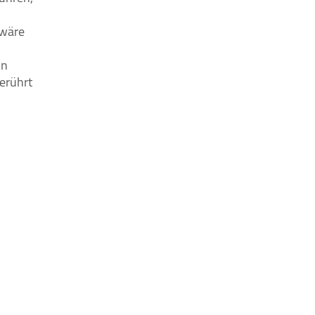
 wäre
in
erührt