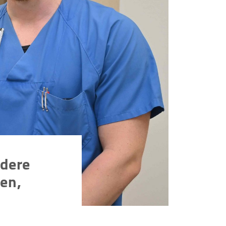
ndere
en,