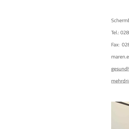
Schermb
Tel.: 0
Fax: 02
maren.
gesundh
mehrdri