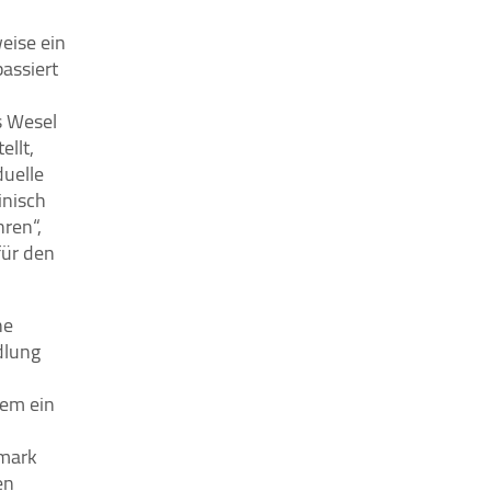
eise ein
assiert
s Wesel
ellt,
duelle
inisch
ren“,
für den
he
dlung
lem ein
nmark
en