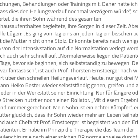
chungen, Behandlungen oder Trainings mit. Daher hatte ic
dass dies den Heilungsverlauf nochmal verzögern würde“, sc
iertel, die ihren Sohn während des gesamten
ausaufenthaltes begleitete, ihre Sorgen in dieser Zeit. Abe
alle Lügen: „Es ging von Tag eins an jeden Tag ein bisschen be
t die Mutter nicht ohne Stolz. Er konnte bereits nach wenig
 von der Intensivstation auf die Normalstation verlegt we
ich auch sehr schnell auf. „Normalerweise liegen die Patient
 Tage, bevor sie beginnen, sich selbstständig zu bewegen. De
war fantastisch“, ist auch Prof. Thorsten Ernstberger nach w
rt über den schnellen Heilungsverlauf. Heute, nur gut drei
kann Heiko Bester wieder selbstständig gehen, greifen und a
eder in der Werkstatt seiner Einrichtung! Nur für längere o
Strecken nutzt er noch einen Rollator. „Mit diesem Ergebni
und nimmer gerechnet. Mein Sohn ist ein echter Kämpfer“, e
utter glücklich, dass ihr Sohn wieder mehr am Leben teilha
d auch Chefarzt Prof. Ernstberger ist begeistert von den Er
atienten. Er habe im Prinzip die Therapie die das Team der
äulenchirurgie nach einer solchen OP normalerweise durchf