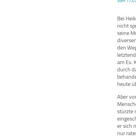
Vom 17.0
Bei Hei
nicht sp
STATISTIK
seine Mu
Statistik Cookies erfassen Informationen
diverse
anonym. Diese Informationen helfen uns zu
den Weg
verstehen, wie unsere Besucher unsere
letztend
Website nutzen.
am Ev. 
durch d
Google Tag Manager / Google Analytics
behandel
Name:
heute ü
"_ga", "_ga_QS684SRPS1"
Aber von
Anbieter:
Mensche
Google Irland Limited, Gordon
stürzte
House, Barrow Street, Dublin 4,
eingesc
Irland
er sich
Zweck:
nur rate
Der Google Tag Manager bindet