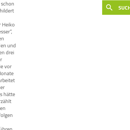
h schon
SUC
hildert
r Heiko
sser“,
en
rden und
en drei
r
ie vor
 Monate
rbeitet
der
s hätte
rzählt
ben
folgen
ühren,