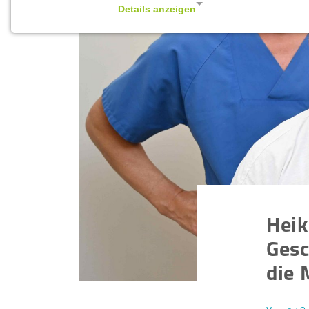
Details anzeigen
Impressum
|
Datenschutz
NOTWENDIGE COOKIES
Notwendige Cookies ermöglichen
grundlegende Funktionen und sind für die
einwandfreie Funktion der Website
erforderlich.
Cookie Consent
Name:
cookie_consent
Heik
Zweck:
Gesc
Managen von Consent-
Einstellungen
die 
Cookie
Laufzeit:
1 year