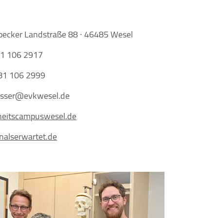
ecker Landstraße 88 ∙ 46485 Wesel
281 106 2917
81 106 2999
esser@evkwesel.de
eitscampuswesel.de
nalserwartet.de