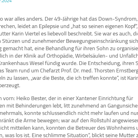
7.2024
ko war alles anders. Der 49-Jährige hat das Down-Syndrom
rechen, leidet an Epilepsie und „hat so seinen eigenen Kopf“
tter Karin Viertel es liebevoll beschreibt. Sie war es auch, d
n Stürzen und zunehmender Bewegungseinschränkung sich
 gemacht hat, eine Behandlung für ihren Sohn zu organisi
lich in der Klinik auf Orthopädie, Wirbelsäulen- und Unfallch
Krankenhaus Wesel fündig wurde. Die Entscheidung, ihren 
as Team rund um Chefarzt Prof. Dr. med. Thorsten Ernstber
n zu lassen, „war die Beste, die ich treffen konnte“, ist Karin
berzeugt.
 vorn: Heiko Bester, der in einer Xantener Einrichtung für
n mit Behinderungen lebt, litt zunehmend an Gangunsiche
 mehrmals, konnte schlussendlich nicht mehr laufen und nu
hränkt die Arme bewegen; war auf den Rollstuhl angewiesen
 nicht mitteilen kann, konnten die Betreuer des Wohnheims 
n, was los ist. Eine schlimme Situation“, blickt seine Mutter 