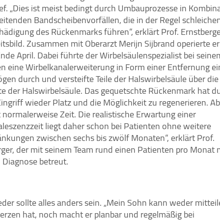
ief. „Dies ist meist bedingt durch Umbauprozesse in Kombin
eitenden Bandscheibenvorfällen, die in der Regel schleiche
chädigung des Rückenmarks führen“, erklärt Prof. Ernstberg
itsbild. Zusammen mit Oberarzt Merijn Sijbrand operierte e
nde April. Dabei führte der Wirbelsäulenspezialist bei seine
en eine Wirbelkanalerweiterung in Form einer Entfernung ei
gen durch und versteifte Teile der Halswirbelsäule über die
te der Halswirbelsäule. Das gequetschte Rückenmark hat d
ingriff wieder Platz und die Möglichkeit zu regenerieren. Ab
 normalerweise Zeit. Die realistische Erwartung einer
leszenzzeit liegt daher schon bei Patienten ohne weitere
änkungen zwischen sechs bis zwölf Monaten“, erklärt Prof.
rger, der mit seinem Team rund einen Patienten pro Monat 
n Diagnose betreut.
der sollte alles anders sein. „Mein Sohn kann weder mitteil
erzen hat, noch macht er planbar und regelmäßig bei