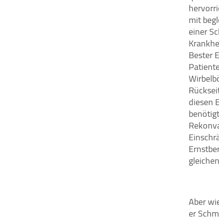
Zustimmung mehr.
hervorr
mit begl
einer S
YouTube
Krankhe
Bester E
Vimeo
Patient
Wirbelbö
Rücksei
Felix Burda Stiftung
diesen E
benötigt
Rekonva
Einschr
Ernstbe
gleiche
Aber wie
er Schm