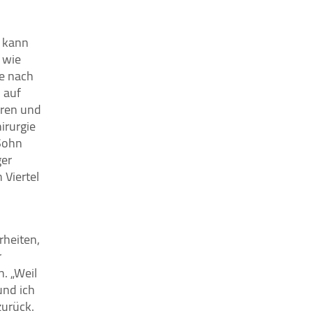
, kann
, wie
ie nach
 auf
eren und
irurgie
Sohn
ger
 Viertel
rheiten,
r
. „Weil
und ich
zurück.