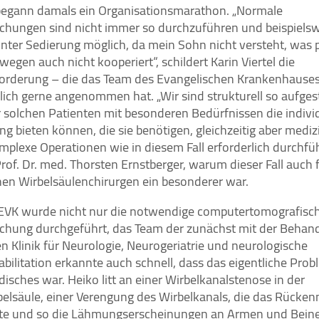
 begann damals ein Organisationsmarathon. „Normale
chungen sind nicht immer so durchzuführen und beispielsw
nter Sedierung möglich, da mein Sohn nicht versteht, was p
egen auch nicht kooperiert“, schildert Karin Viertel die
orderung – die das Team des Evangelischen Krankenhause
lich gerne angenommen hat. „Wir sind strukturell so aufgest
r solchen Patienten mit besonderen Bedürfnissen die indivi
g bieten können, die sie benötigen, gleichzeitig aber mediz
plexe Operationen wie in diesem Fall erforderlich durchfüh
Prof. Dr. med. Thorsten Ernstberger, warum dieser Fall auch 
nen Wirbelsäulenchirurgen ein besonderer war.
 EVK wurde nicht nur die notwendige computertomografisc
chung durchgeführt, das Team der zunächst mit der Behan
n Klinik für Neurologie, Neurogeriatrie und neurologische
bilitation erkannte auch schnell, dass das eigentliche Prob
isches war. Heiko litt an einer Wirbelkanalstenose in der
belsäule, einer Verengung des Wirbelkanals, die das Rücke
te und so die Lähmungserscheinungen an Armen und Bein