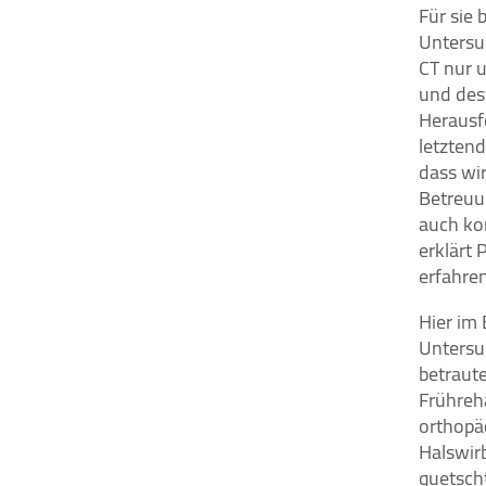
Für sie
Tracking- oder Statistik-Tools
Untersu
(insbesondere Google Analytics)
CT nur u
und andere Technologien auf
und desw
unserer Webseite ein. Es werden
Herausf
IP-Adressen und Verkehrsdaten
auch an Google-Server in den USA
letztend
übertragen.
dass wi
Betreuun
Cookie
auch kom
Laufzeit:
erklärt 
2 Jahre
erfahre
Hier im
EXTERNE MEDIEN
Untersu
Inhalte von Videoplattformen und Social
betraute
Media Plattformen werden standardmäßig
Frühreha
blockiert. Wenn Cookies von externen
orthopäd
Medien akzeptiert werden, bedarf der Zugriff
Halswir
auf diese Inhalte keiner manuellen
quetsch