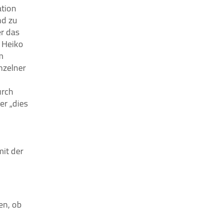
ation
nd zu
er das
r Heiko
m
nzelner
urch
er „dies
mit der
en, ob