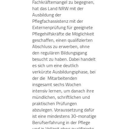
Fachkräftemangel zu begegnen,
werden IP-Adressen und Verkehrsdaten auch an
hat das Land NRW mit der
Google-Server in den USA übertragen.
Ausbildung der
Pflegfachassistenz mit der
Cookie Laufzeit:
Externenprüfung für geeignete
2 Jahre
Pflegehilfskräfte die Möglichkeit
geschaffen, einen qualifizierten
Abschluss zu erwerben, ohne
EXTERNE MEDIEN
den regulären Bildungsgang
besucht zu haben. Dabei handelt
Inhalte von Videoplattformen und Social Media
es sich um eine deutlich
Plattformen werden standardmäßig blockiert.
verkürzte Ausbildungsphase, bei
Wenn Cookies von externen Medien akzeptiert
der die Mitarbeitenden
werden, bedarf der Zugriff auf diese Inhalte keiner
insgesamt sechs Wochen
manuellen Zustimmung mehr.
intensiv lernen, um danach ihre
mündlichen, schriftlichen und
YouTube
praktischen Prüfungen
abzulegen. Voraussetzung dafür
Vimeo
ist eine mindestens 30-monatige
Berufserfahrung in der Pflege
und in Vollzeit ohne qualifizierte