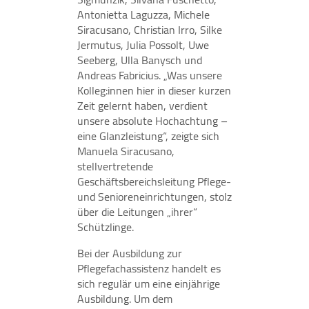
Antonietta Laguzza, Michele
Siracusano, Christian Irro, Silke
Jermutus, Julia Possolt, Uwe
STATISTIK
Seeberg, Ulla Banysch und
Andreas Fabricius. „Was unsere
Statistik Cookies erfassen Informationen anonym.
Kolleg:innen hier in dieser kurzen
Diese Informationen helfen uns zu verstehen, wie
Zeit gelernt haben, verdient
unsere Besucher unsere Website nutzen.
unsere absolute Hochachtung –
eine Glanzleistung“, zeigte sich
Google Tag Manager / Google Analytics
Manuela Siracusano,
stellvertretende
Name:
"_ga", "_ga_QS684SRPS1"
Geschäftsbereichsleitung Pflege-
und Senioreneinrichtungen, stolz
Anbieter:
über die Leitungen „ihrer“
Google Irland Limited, Gordon House, Barrow
Schützlinge.
Street, Dublin 4, Irland
Bei der Ausbildung zur
Zweck:
Pflegefachassistenz handelt es
Der Google Tag Manager bindet Tracking- oder
sich regulär um eine einjährige
Statistik-Tools (insbesondere Google Analytics) und
Ausbildung. Um dem
andere Technologien auf unserer Webseite ein. Es