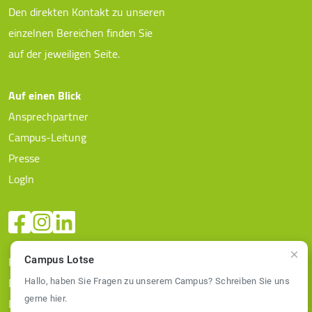
Den direkten Kontakt zu unseren
einzelnen Bereichen finden Sie
auf der jeweiligen Seite.
Auf einen Blick
Ansprechpartner
Campus-Leitung
Presse
LogIn
Richtlinien Datenschutz
Campus Lotse
Datenschutz
Hallo, haben Sie Fragen zu unserem Campus? Schreiben Sie uns
gerne hier.
Impressum