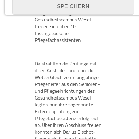
​​​​​​​Die Senioren- und
SPEICHERN
Pflegeeinrichtungen des
Gesundheitscampus Wesel
freuen sich über 10
Details anzeigen
frischgebackene
Pflegefachassistenten
Impressum
|
Datenschutz
NOTWENDIGE COOKIES
Notwendige Cookies ermöglichen grundlegende
Funktionen und sind für die einwandfreie Funktion
Da strahlten die Prüflinge mit
der Website erforderlich.
ihren Ausbilder:innen um die
Wette: Gleich zehn langjährige
Cookie Consent
Pflegehelfer aus den Senioren-
und Pflegeeinrichtungen des
Name:
Gesundheitscampus Wesel
cookie_consent
legten nun ihre sogenannte
Externenprüfung zur
Zweck:
Pflegefachassistenz erfolgreich
Managen von Consent-Einstellungen
ab. Über ihren Abschluss freuen
konnten sich Darius Elschot-
Cookie Laufzeit:
Sigmunzik, Silvana Fuschetto,
1 year