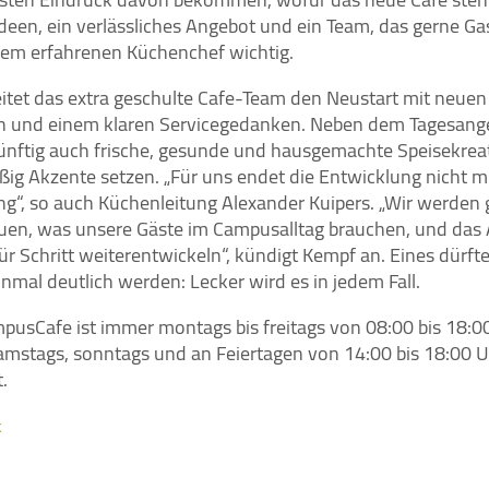
Ideen, ein verlässliches Angebot und ein Team, das gerne Ga
t dem erfahrenen Küchenchef wichtig.
eitet das extra geschulte Cafe-Team den Neustart mit neuen
n und einem klaren Servicegedanken. Neben dem Tagesang
künftig auch frische, gesunde und hausgemachte Speisekrea
ig Akzente setzen. „Für uns endet die Entwicklung nicht mi
ng“, so auch Küchenleitung Alexander Kuipers. „Wir werden
uen, was unsere Gäste im Campusalltag brauchen, und das
für Schritt weiterentwickeln“, kündigt Kempf an. Eines dürft
nmal deutlich werden: Lecker wird es in jedem Fall.
pusCafe ist immer montags bis freitags von 08:00 bis 18:0
amstags, sonntags und an Feiertagen von 14:00 bis 18:00 
.
k