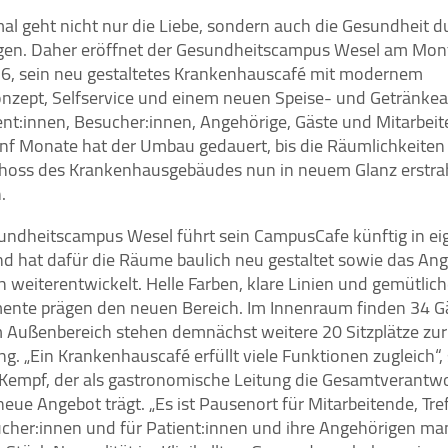
l geht nicht nur die Liebe, sondern auch die Gesundheit d
en. Daher eröffnet der Gesundheitscampus Wesel am Mont
26, sein neu gestaltetes Krankenhauscafé mit modernem
zept, Selfservice und einem neuen Speise- und Getränke
ent:innen, Besucher:innen, Angehörige, Gäste und Mitarbeit
nf Monate hat der Umbau gedauert, bis die Räumlichkeiten
hoss des Krankenhausgebäudes nun in neuem Glanz erstra
.
undheitscampus Wesel führt sein CampusCafe künftig in ei
nd hat dafür die Räume baulich neu gestaltet sowie das An
ch weiterentwickelt. Helle Farben, klare Linien und gemütlic
mente prägen den neuen Bereich. Im Innenraum finden 34 G
im Außenbereich stehen demnächst weitere 20 Sitzplätze zur
g. „Ein Krankenhauscafé erfüllt viele Funktionen zugleich“,
 Kempf, der als gastronomische Leitung die Gesamtverantw
neue Angebot trägt. „Es ist Pausenort für Mitarbeitende, Tre
ucher:innen und für Patient:innen und ihre Angehörigen m