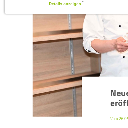
Details anzeigen
Impressum
|
Datenschutz
NOTWENDIGE COOKIES
Notwendige Cookies ermöglichen
grundlegende Funktionen und sind für die
einwandfreie Funktion der Website
erforderlich.
Cookie Consent
Name:
cookie_consent
Neu
Zweck:
eröf
Managen von Consent-
Einstellungen
Cookie
Vom 26.0
Laufzeit:
1 year