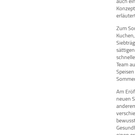
auch ein
Konzept 
Tracking- oder Statistik-Tools
(insbesondere Google Analytics)
erläute
und andere Technologien auf
unserer Webseite ein. Es werden
Zum Sor
IP-Adressen und Verkehrsdaten
Kuchen, 
auch an Google-Server in den USA
Siebträg
übertragen.
sättigen
schnell
Cookie
Team au
Laufzeit:
2 Jahre
Speisen
Sommer-
Am Eröf
EXTERNE MEDIEN
neuen S
Inhalte von Videoplattformen und Social
anderem
Media Plattformen werden standardmäßig
verschi
blockiert. Wenn Cookies von externen
bewusst
Medien akzeptiert werden, bedarf der Zugriff
Gesundh
auf diese Inhalte keiner manuellen
einen e