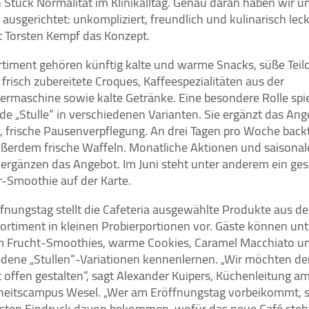
 Stück Normalität im Klinikalltag. Genau daran haben wir u
ausgerichtet: unkompliziert, freundlich und kulinarisch leck
rt Torsten Kempf das Konzept.
timent gehören künftig kalte und warme Snacks, süße Teil
frisch zubereitete Croques, Kaffeespezialitäten aus der
ermaschine sowie kalte Getränke. Eine besondere Rolle spie
de „Stulle“ in verschiedenen Varianten. Sie ergänzt das Ang
e, frische Pausenverpflegung. An drei Tagen pro Woche back
ßerdem frische Waffeln. Monatliche Aktionen und saisonal
 ergänzen das Angebot. Im Juni steht unter anderem ein ge
Smoothie auf der Karte.
fnungstag stellt die Cafeteria ausgewählte Produkte aus d
ortiment in kleinen Probierportionen vor. Gäste können unt
 Frucht-Smoothies, warme Cookies, Caramel Macchiato u
edene „Stullen“-Variationen kennenlernen. „Wir möchten de
 offen gestalten“, sagt Alexander Kuipers, Küchenleitung a
eitscampus Wesel. „Wer am Eröffnungstag vorbeikommt, s
rsten Eindruck davon bekommen, wofür das neue Café steh