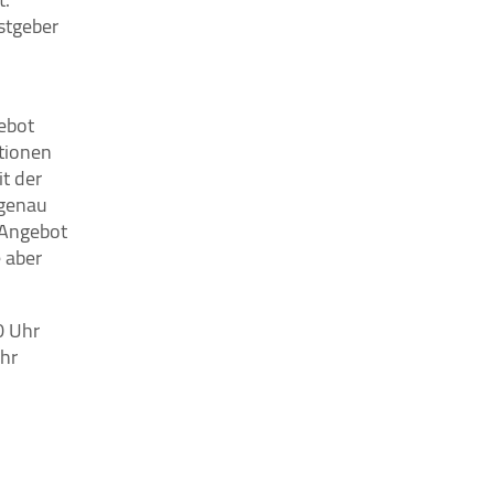
stgeber
ebot
tionen
t der
 genau
 Angebot
e aber
0 Uhr
Uhr