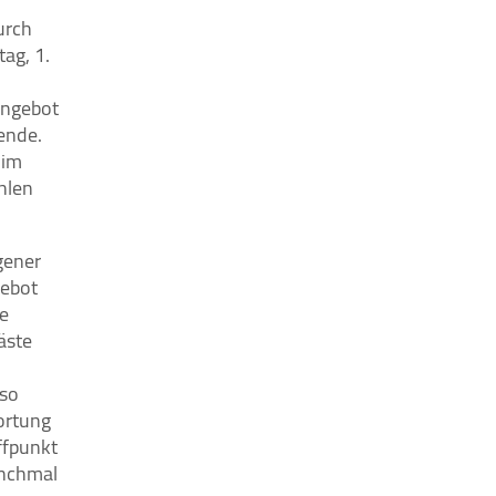
urch
ag, 1.
angebot
ende.
 im
hlen
gener
gebot
he
äste
 so
ortung
ffpunkt
anchmal