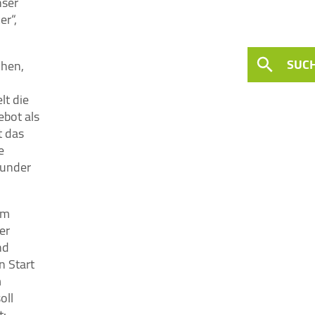
nser
er“,
SUC
chen,
lt die
ebot als
t das
e
sunder
em
er
nd
n Start
m
oll
t: