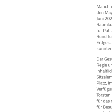
Manchma
den Mag
Juni 20
STATISTIK
Raumkon
Statistik Cookies erfassen Informationen
für Pati
anonym. Diese Informationen helfen uns zu
Rund fü
verstehen, wie unsere Besucher unsere
Erdgesc
Website nutzen.
konnten
Google Tag Manager / Google Analytics
Der Ges
Regie u
Name:
inhaltli
"_ga", "_ga_QS684SRPS1"
Sitzele
Platz, 
Anbieter:
Google Irland Limited, Gordon
Verfügun
House, Barrow Street, Dublin 4,
Torsten
Irland
für das 
für Bes
Zweck:
Der Google Tag Manager bindet