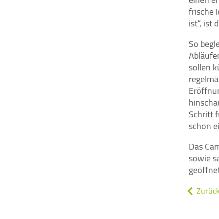
Zustimmung mehr.
frische 
ist“, is
YouTube
So begl
Abläufe
Vimeo
sollen 
regelmäß
Eröffnu
Felix Burda Stiftung
hinscha
Schritt 
schon ei
Das Cam
sowie s
geöffnet
Zurüc