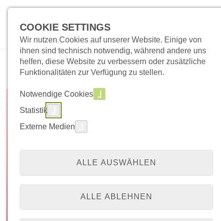
COOKIE SETTINGS
Wir nutzen Cookies auf unserer Website. Einige von
ihnen sind technisch notwendig, während andere uns
helfen, diese Website zu verbessern oder zusätzliche
Funktionalitäten zur Verfügung zu stellen.
QZ 4/24
Notwendige Cookies
Statistik
Externe Medien
07. November 2024
20:00 Uhr
Online
ALLE AUSWÄHLEN
ALLE ABLEHNEN
Thema: Falldiskussion, mein schlimmster Fall in diesem Jahr;