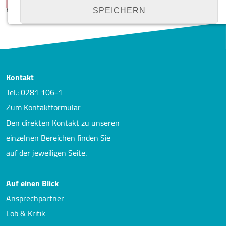
Planung 2025
SPEICHERN
Details anzeigen
Impressum
|
Datenschutz
NOTWENDIGE COOKIES
Kontakt
Notwendige Cookies ermöglichen grundlegende
Tel.: 0281 106-1
Funktionen und sind für die einwandfreie Funktion
Zum Kontaktformular
der Website erforderlich.
Den direkten Kontakt zu unseren
Cookie Consent
einzelnen Bereichen finden Sie
auf der jeweiligen Seite.
Name:
cookie_consent
Auf einen Blick
Zweck:
Managen von Consent-Einstellungen
Ansprechpartner
Lob & Kritik
Cookie Laufzeit:
1 year