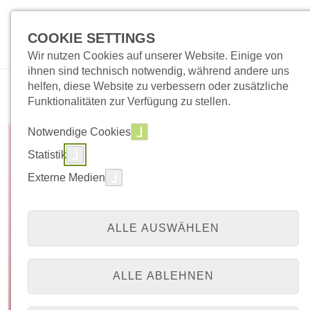
COOKIE SETTINGS
Wir nutzen Cookies auf unserer Website. Einige von
ihnen sind technisch notwendig, während andere uns
helfen, diese Website zu verbessern oder zusätzliche
Funktionalitäten zur Verfügung zu stellen.
QZ 3/22
Notwendige Cookies
Statistik
Externe Medien
04. August 2022
20:00 Uhr
Vortragsraum des EVK
Wesel (Kirche/EG)
ALLE AUSWÄHLEN
ALLE ABLEHNEN