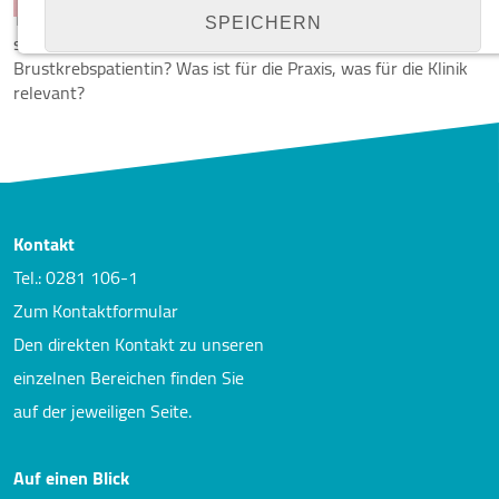
Thema: Post ASCO, post Senologie, gibt es neue operative oder
SPEICHERN
systemische Behandlungsmöglichkeiten der
Brustkrebspatientin? Was ist für die Praxis, was für die Klinik
relevant?
Details anzeigen
Impressum
|
Datenschutz
NOTWENDIGE COOKIES
Notwendige Cookies ermöglichen grundlegende
Funktionen und sind für die einwandfreie Funktion
Kontakt
der Website erforderlich.
Tel.: 0281 106-1
Cookie Consent
Zum Kontaktformular
Den direkten Kontakt zu unseren
Name:
cookie_consent
einzelnen Bereichen finden Sie
Zweck:
auf der jeweiligen Seite.
Managen von Consent-Einstellungen
Cookie Laufzeit:
Auf einen Blick
1 year