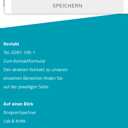
Praxis? Diagnostisch, therapeutisch, nachsorgetechnisch?
SPEICHERN
Details anzeigen
Impressum
|
Datenschutz
NOTWENDIGE COOKIES
Kontakt
Notwendige Cookies ermöglichen grundlegende
Tel.: 0281 106-1
Funktionen und sind für die einwandfreie Funktion
Zum Kontaktformular
der Website erforderlich.
Den direkten Kontakt zu unseren
Cookie Consent
einzelnen Bereichen finden Sie
auf der jeweiligen Seite.
Name:
cookie_consent
Auf einen Blick
Zweck:
Managen von Consent-Einstellungen
Ansprechpartner
Lob & Kritik
Cookie Laufzeit:
1 year