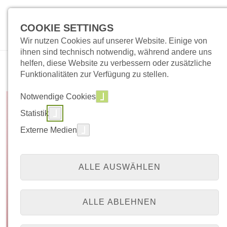
COOKIE SETTINGS
Wir nutzen Cookies auf unserer Website. Einige von
ihnen sind technisch notwendig, während andere uns
helfen, diese Website zu verbessern oder zusätzliche
Funktionalitäten zur Verfügung zu stellen.
QZ 2/23
Notwendige Cookies
Statistik
Externe Medien
04. Mai 2023
20:00 Uhr
Online
ALLE AUSWÄHLEN
ALLE ABLEHNEN
Thema: Neue AGO-Empfehlungen, was ist relevant für die