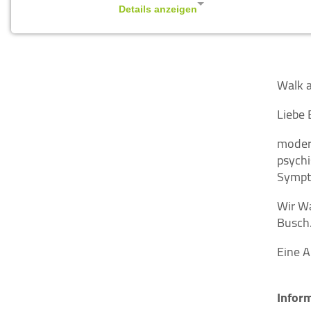
Details anzeigen
Impressum
|
Datenschutz
NOTWENDIGE COOKIES
Notwendige Cookies ermöglichen
Walk a
grundlegende Funktionen und sind für die
einwandfreie Funktion der Website
Liebe 
erforderlich.
modera
Cookie Consent
psychi
Sympto
Name:
cookie_consent
Wir W
Busch.
Zweck:
Managen von Consent-
Eine A
Einstellungen
Cookie
Infor
Laufzeit:
1 year