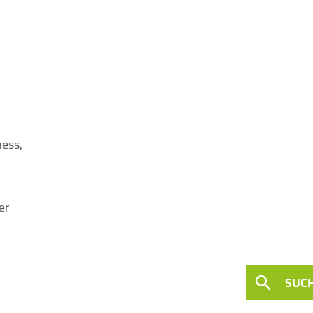
ess,
er
SUC