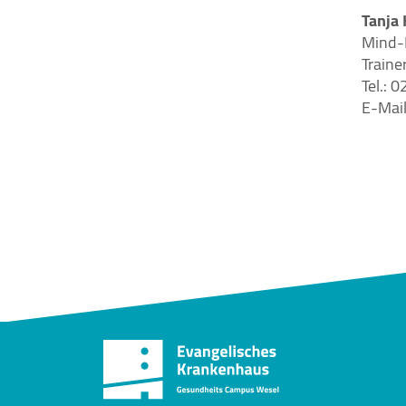
Tanja
Mind-
Train
STATISTIK
Tel.: 
Statistik Cookies erfassen Informationen
E-Mai
anonym. Diese Informationen helfen uns zu
verstehen, wie unsere Besucher unsere
Website nutzen.
Google Tag Manager / Google Analytics
Name:
"_ga", "_ga_QS684SRPS1"
Anbieter:
Google Irland Limited, Gordon
House, Barrow Street, Dublin 4,
Irland
Zweck:
Der Google Tag Manager bindet