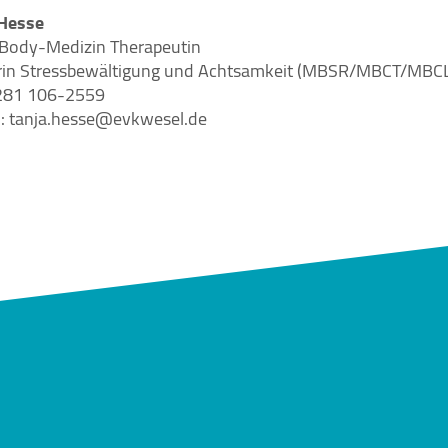
 Hesse
Body-Medizin Therapeutin
erin Stressbewältigung und Achtsamkeit (MBSR/MBCT/MBC
0281 106-2559
l: tanja.hesse@evkwesel.de