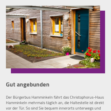
werden IP-Adressen und Verkehrsdaten auch an
Google-Server in den USA übertragen.
Cookie Laufzeit:
2 Jahre
EXTERNE MEDIEN
Inhalte von Videoplattformen und Social Media
Plattformen werden standardmäßig blockiert.
Wenn Cookies von externen Medien akzeptiert
werden, bedarf der Zugriff auf diese Inhalte keiner
manuellen Zustimmung mehr.
Gut angebunden
YouTube
Der Bürgerbus Hamminkeln fährt das Christophorus-Haus
Vimeo
Hamminkeln mehrmals täglich an, die Haltestelle ist direkt
vor der Tür. So sind Sie bequem innerorts unterwegs und