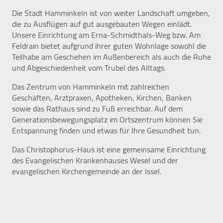
Die Stadt Hamminkeln ist von weiter Landschaft umgeben,
die zu Ausflügen auf gut ausgebauten Wegen einlädt.
Unsere Einrichtung am Erna-Schmidthals-Weg bzw. Am
STATISTIK
Feldrain bietet aufgrund ihrer guten Wohnlage sowohl die
Statistik Cookies erfassen Informationen anonym.
Teilhabe am Geschehen im Außenbereich als auch die Ruhe
Diese Informationen helfen uns zu verstehen, wie
und Abgeschiedenheit vom Trubel des Alltags.
unsere Besucher unsere Website nutzen.
Das Zentrum von Hamminkeln mit zahlreichen
Geschäften, Arztpraxen, Apotheken, Kirchen, Banken
Google Tag Manager / Google Analytics
sowie das Rathaus sind zu Fuß erreichbar. Auf dem
Generationsbewegungsplatz im Ortszentrum können Sie
Name:
Entspannung finden und etwas für Ihre Gesundheit tun.
"_ga", "_ga_QS684SRPS1"
Das Christophorus-Haus ist eine gemeinsame Einrichtung
Anbieter:
des Evangelischen Krankenhauses Wesel und der
Google Irland Limited, Gordon House, Barrow
Street, Dublin 4, Irland
evangelischen Kirchengemeinde an der Issel.
Zweck:
Der Google Tag Manager bindet Tracking- oder
Statistik-Tools (insbesondere Google Analytics) und
andere Technologien auf unserer Webseite ein. Es