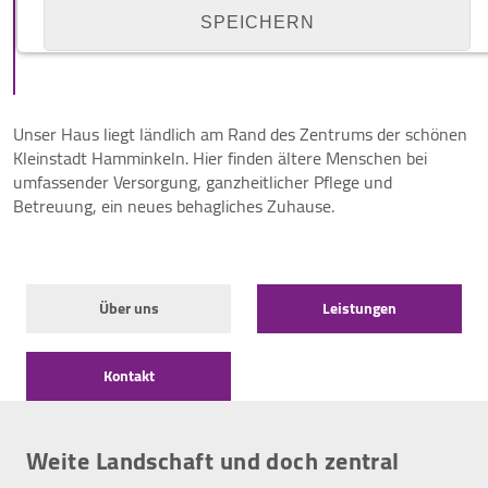
Christophorus-Haus
SPEICHERN
Hamminkeln
Details anzeigen
Unser Haus liegt ländlich am Rand des Zentrums der schönen
Impressum
|
Datenschutz
Kleinstadt Hamminkeln. Hier finden ältere Menschen bei
NOTWENDIGE COOKIES
umfassender Versorgung, ganzheitlicher Pflege und
Notwendige Cookies ermöglichen grundlegende
Betreuung, ein neues behagliches Zuhause.
Funktionen und sind für die einwandfreie Funktion
der Website erforderlich.
Cookie Consent
Über uns
Leistungen
Name:
cookie_consent
Kontakt
Zweck:
Managen von Consent-Einstellungen
Weite Landschaft und doch zentral
Cookie Laufzeit:
1 year